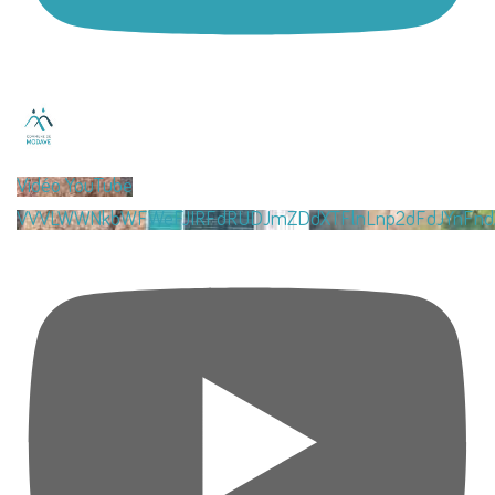
Vidéo YouTube
VVVLWWNkbWFWeFJIRFdRUDJmZDdXTFlnLnp2dFdJYnFnd