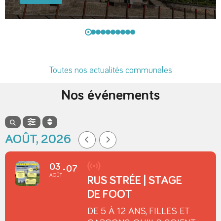
Toutes nos actualités communales
Nos événements
AOÛT, 2026
03
07
AOÛT
RUS STRÉE | STAGE
DE FOOT
DE 5 À 12 ANS, FILLES ET