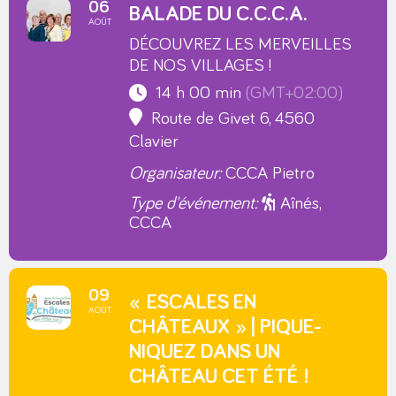
06
BALADE DU C.C.C.A.
AOÛT
DÉCOUVREZ LES MERVEILLES
DE NOS VILLAGES !
14 h 00 min
(GMT+02:00)
Route de Givet 6, 4560
Clavier
Organisateur:
CCCA Pietro
Type d'événement:
Aînés,
CCCA
09
« ESCALES EN
AOÛT
CHÂTEAUX » | PIQUE-
NIQUEZ DANS UN
CHÂTEAU CET ÉTÉ !