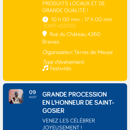
PRODUITS LOCAUX ET DE
GRANDE QUALITÉ !
10 h 00 min - 17 h 00 min
(GMT+02:00)
Rue du Château, 4260
Braives
Organisateur:
Terres de Meuse
Type d'événement:
Festivités
09
GRANDE PROCESSION
AOÛT
EN L’HONNEUR DE SAINT-
GOSIER
VENEZ LES CÉLÉBRER
JOYEUSEMENT !