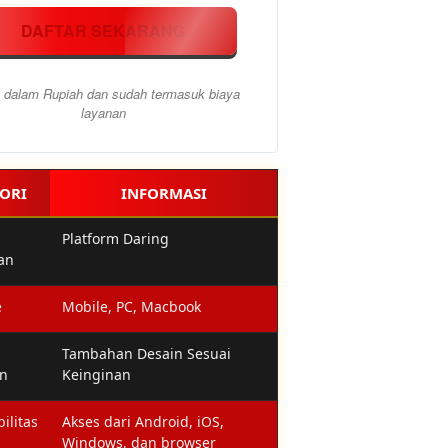
DAFTAR SEKARANG
50.000
mber VIP
Pilih
Rp
atkan layanan prioritas, bonus mingguan,
 dalam Rupiah dan sudah termasuk biaya
diksi eksklusif, dan support khusus dari tim
layanan
MPA4D.
ORI
INFORMASI
Platform Daring
an
e
Mobile, PC, Macbook
Tambahan Desain Sesuai
n
Keinginan
ilitas
Akses dari Android, iOS,
Windows, dan browser