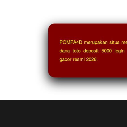
POMPA4D merupakan situs mega
dana toto deposit 5000 login 
gacor resmi 2026.