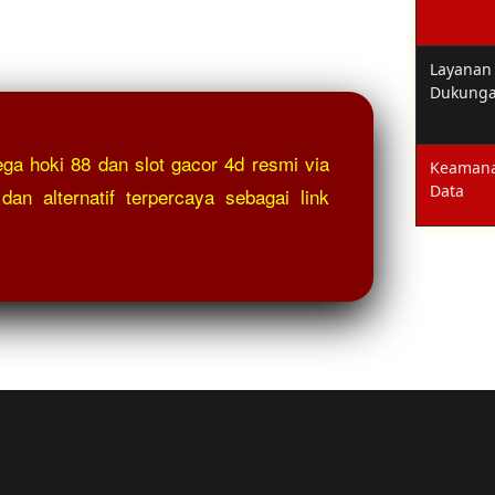
Layanan
Dukung
 hoki 88 dan slot gacor 4d resmi via
Keaman
Data
dan alternatif terpercaya sebagai link