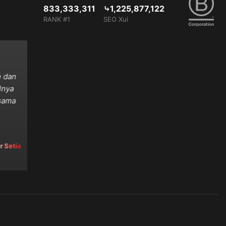
833,333,311
⤷1,225,877,122
RANK #1
SEO Xui
-----
dan
“Setiap minggu pasti withdraw lancar
ya
tanpa pending. Adminnya fast respon
ama
banget dan selalu bantu kalau ada
kendala. Situs paling aman menurutku!”
Sinta, Bali
Member Setia
etia