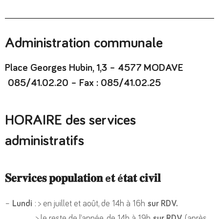
Administration communale
Place Georges Hubin, 1,3 – 4577 MODAVE
085/41.02.20 – Fax : 085/41.02.25
HORAIRE des services
administratifs
𝐒𝐞𝐫𝐯𝐢𝐜𝐞𝐬 𝐩𝐨𝐩𝐮𝐥𝐚𝐭𝐢𝐨𝐧 e𝐭 é𝐭𝐚𝐭 𝐜𝐢𝐯𝐢𝐥
–
Lundi
: > en juillet et août, de 14h à 16h
sur RDV.
> le reste de l’année, de 14h à 19h
sur RDV
(après