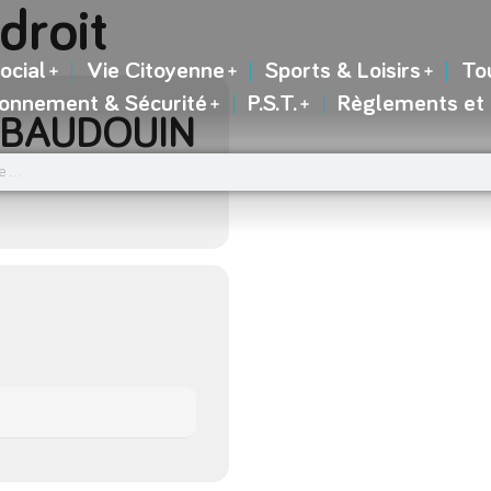
droit
ocial
Vie Citoyenne
Sports & Loisirs
To
ronnement & Sécurité
P.S.T.
Règlements et
 BAUDOUIN