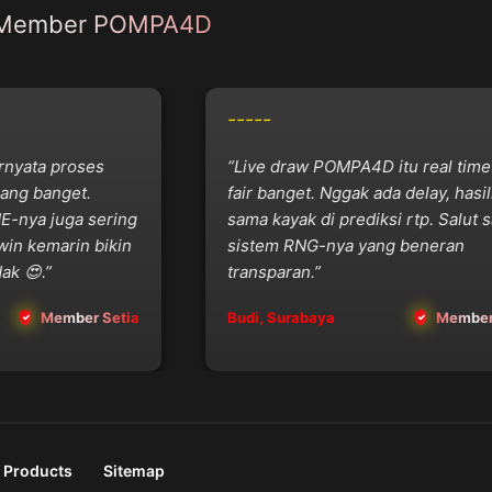
i Member POMPA4D
-----
nyata proses
“Live draw POMPA4D itu real time d
ng banget.
fair banget. Nggak ada delay, hasiln
nya juga sering
sama kayak di prediksi rtp. Salut sa
 kemarin bikin
sistem RNG-nya yang beneran
 😍.”
transparan.”
Member Setia
Budi, Surabaya
Member S
l Products
Sitemap