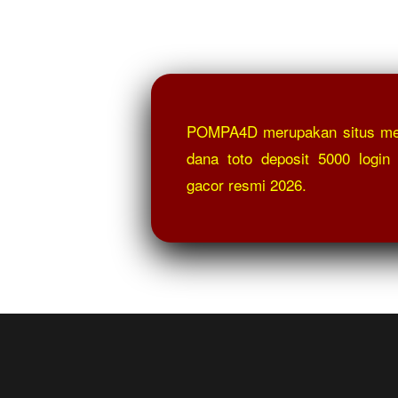
POMPA4D merupakan situs mega
dana toto deposit 5000 login 
gacor resmi 2026.