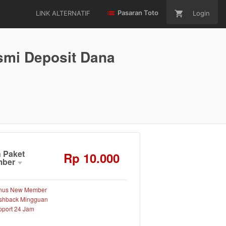
Pasaran Toto
LINK ALTERNATIF
Login
🇭🇰 Toto Hongkong (HK)
🇸🇬 Toto Singapore (SGP)
smi Deposit Dana
🇦🇺 Toto Sydney (SDY)
🇲🇴 Toto Macau
h Paket
Rp
10.000
ber
10.000
mber Reguler
Aktif
Rp
nus New Member
mati semua pasaran toto resmi (HK, SGP, SDY,
shback Mingguan
pport 24 Jam
cau) dengan bonus harian dan cashback
arik.