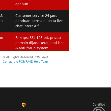
apapun
 &
Customer service 24 jam,
an
panduan bermain, serta live
chat interaktif
an
Enkripsi SSL 128-bit, privasi
pemain dijaga ketat, anti-bot
& anti-fraud system
© All Rights Reserved POMPA4D
Contact the POMPA4D Help Team