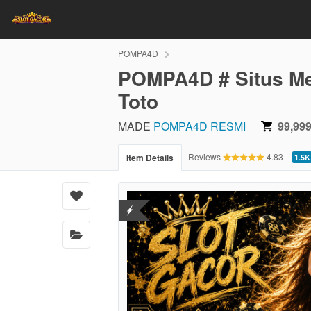
POMPA4D
POMPA4D # Situs Me
Toto
MADE
POMPA4D RESMI
99,99
4.83
Reviews
4.83
Item Details
1.5K
stars