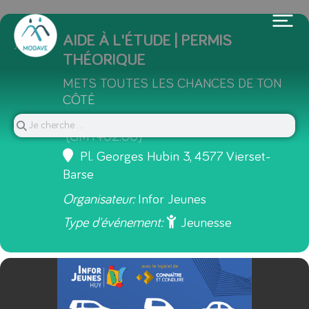
06
09
AIDE À L'ÉTUDE | PERMIS
JUIL.
THÉORIQUE
METS TOUTES LES CHANCES DE TON
CÔTÉ
13 h 30 min - 17 h 00 min
(9)
(GMT+02:00)
Pl. Georges Hubin 3, 4577 Vierset-
Barse
Organisateur:
Infor Jeunes
Type d'événement:
Jeunesse