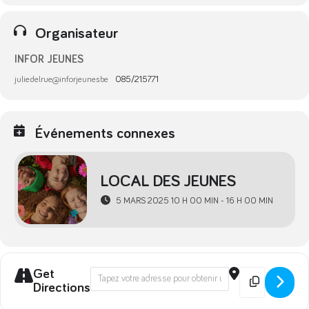
Organisateur
INFOR JEUNES
julie.delrue@inforjeunes.be
085/21.57.71
Événements connexes
LOCAL DES JEUNES
5 MARS 2025 10 H 00 MIN - 16 H 00 MIN
Get
Address - Aide à l'étude | Permis théori
Destination A
Directions