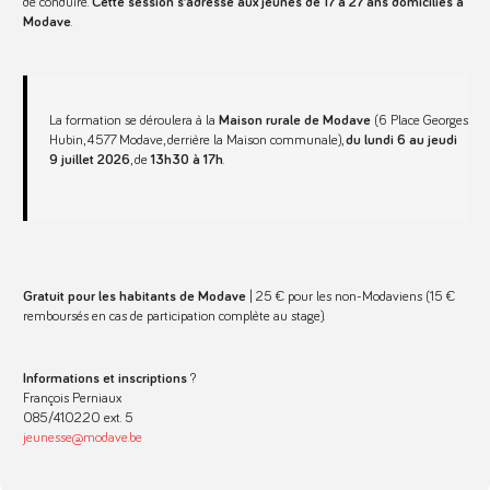
de conduire.
Cette session s’adresse aux jeunes de 17 à 27 ans domiciliés à
Modave
.
La formation se déroulera à la
Maison rurale de Modave
(6 Place Georges
Hubin, 4577 Modave, derrière la Maison communale),
du lundi 6 au jeudi
9 juillet 2026
, de
13h30 à 17h
.
Gratuit pour les habitants de Modave
| 25 € pour les non-Modaviens (15 €
remboursés en cas de participation complète au stage).
Informations et inscriptions
?
François Perniaux
085/41.02.20 ext. 5
jeunesse@modave.be