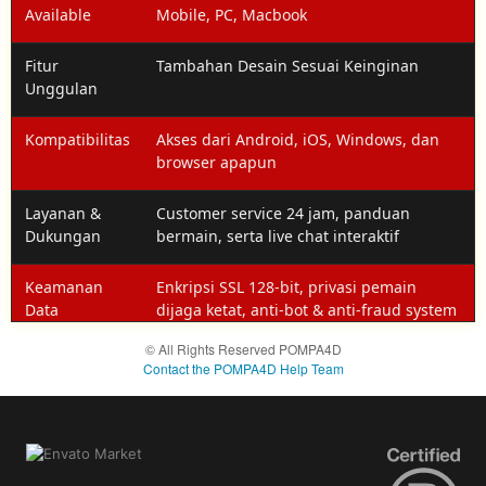
menarik.
Available
Mobile, PC, Macbook
Fitur
Tambahan Desain Sesuai Keinginan
Member
Pilih
Unggulan
VIP
50.000
Rp
Kompatibilitas
Akses dari Android, iOS, Windows, dan
Dapatkan
browser apapun
layanan
prioritas,
Layanan &
Customer service 24 jam, panduan
bonus
Dukungan
bermain, serta live chat interaktif
mingguan,
prediksi
Keamanan
Enkripsi SSL 128-bit, privasi pemain
eksklusif,
Data
dijaga ketat, anti-bot & anti-fraud system
dan
support
© All Rights Reserved POMPA4D
khusus
Contact the POMPA4D Help Team
dari tim
POMPA4D.