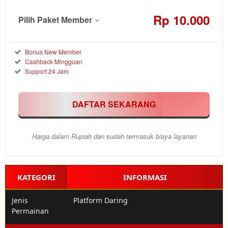
Rp
10.000
Pilih Paket Member
Member
Aktif
Reguler
Bonus New Member
Cashback Mingguan
10.000
Rp
Support 24 Jam
Nikmati
semua
DAFTAR SEKARANG
pasaran
toto
resmi
Harga dalam Rupiah dan sudah termasuk biaya layanan
(HK,
SGP,
SDY,
Macau)
KATEGORI
INFORMASI
dengan
bonus
Jenis
Platform Daring
harian
Permainan
dan
cashback