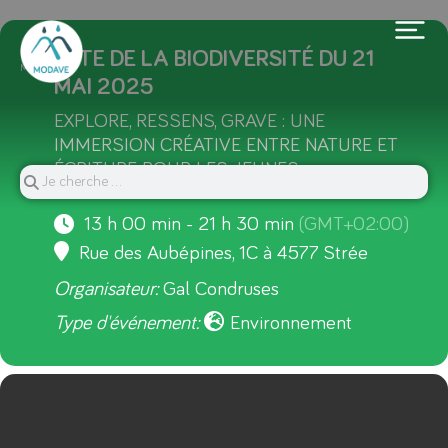
21
FÊTE DE LA BIODIVERSITÉ DU 21
MAI
MAI 2025
EXPLORE, RESSENS, GRAVE : UNE
IMMERSION CRÉATIVE ENTRE NATURE ET
ÉCRITURE POUR LES JEUNES
EXPLORATEURS DE 10 À 15 ANS.
13 h 00 min - 21 h 30 min
(GMT+02:00)
Rue des Aubépines, 1C à 4577 Strée
Organisateur:
Gal Condruses
Type d'événement:
Environnement