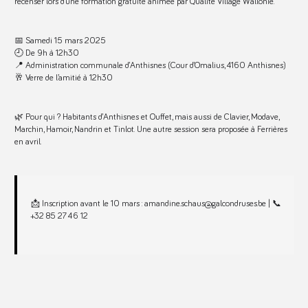
recenser lors d’une formation gratuite animée par Qualité Village Wallonie.
📅 Samedi 15 mars 2025
🕘 De 9h à 12h30
📍 Administration communale d’Anthisnes (Cour d’Omalius, 4160 Anthisnes)
🥂 Verre de l’amitié à 12h30
🌿 Pour qui ? Habitants d’Anthisnes et Ouffet, mais aussi de Clavier, Modave,
Marchin, Hamoir, Nandrin et Tinlot. Une autre session sera proposée à Ferrières
en avril.
📩 Inscription avant le 10 mars : amandine.schaus@galcondruses.be | 📞
+32 85 27 46 12