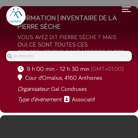
15
FORMATION | INVENTAIRE DE LA
MAR
PIERRE SÈCHE
VOUS AVEZ DIT PIERRE SÈCHE ? MAIS
OUI, CE SONT TOUTES CES
CONSTRUCTIONS SANS MORTIER ENTRE
LES PIERRES !
9 h 00 min - 12 h 30 min
(GMT+01:00)
Cour d’Omalius, 4160 Anthisnes
Organisateur:
Gal Condruses
Type d'événement:
Associatif