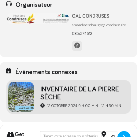
Organisateur
GAL CONDRUSES
amandine.schaus@galcondruses.be
085/27.46.12
Événements connexes
INVENTAIRE DE LA PIERRE
SÈCHE
12 OCTOBRE 2024 9 H 00 MIN - 12 H 30 MIN
Get
Address - Formation | Inventaire de la p
Destination A