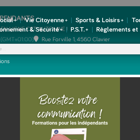
ÉPENDANTS
ocial
Vie Citoyenne
Sports & Loisirs
To
 EN LIGNE CET AUTOMNE !
ronnement & Sécurité
P.S.T.
Règlements et
(GMT+01:00)
Rue Forville 1, 4560 Clavier
ions