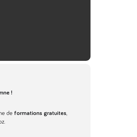
mne !
mme de
formations gratuites
,
z.