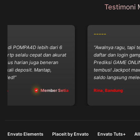
Testimon
-----
n di POMPA4D lebih dari 6
“Awalnya ragu, tapi te
il rtp selalu cepat dan akurat
daftar dan login gamp
onus harian juga beneran
Prediksi GAME ONLINE
 kali deposit. Mantap,
tembus! Jackpot maxwi
ded!”
saldo langsung meleda
ta
Member Setia
Rina, Bandung
Envato Elements
Placeit by Envato
Envato Tuts+
Al