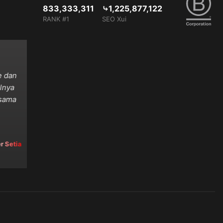
833,333,311
⤷1,225,877,122
RANK #1
SEO Xui
-----
dan
“Setiap minggu pasti withdraw lancar
nya
tanpa pending. Adminnya fast respon
ama
banget dan selalu bantu kalau ada
kendala. Situs paling aman menurutku!”
Sinta, Bali
Member Setia
Setia