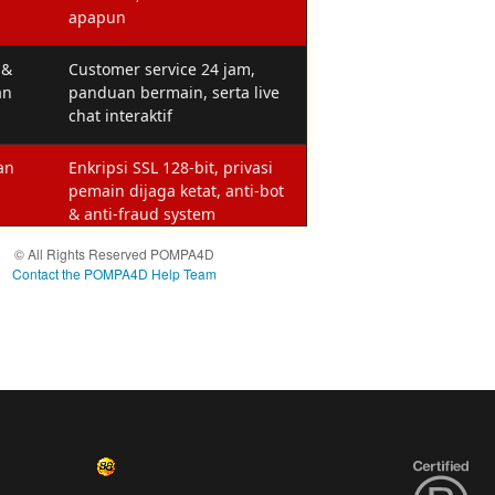
apapun
 &
Customer service 24 jam,
an
panduan bermain, serta live
chat interaktif
an
Enkripsi SSL 128-bit, privasi
pemain dijaga ketat, anti-bot
& anti-fraud system
© All Rights Reserved POMPA4D
Contact the POMPA4D Help Team