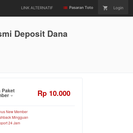
Pasaran Toto
LINK ALTERNATIF
Login
🇭🇰 Toto Hongkong (HK)
🇸🇬 Toto Singapore (SGP)
smi Deposit Dana
🇦🇺 Toto Sydney (SDY)
🇲🇴 Toto Macau
h Paket
Rp
10.000
ber
10.000
mber Reguler
Aktif
Rp
nus New Member
mati semua pasaran toto resmi (HK, SGP, SDY,
shback Mingguan
pport 24 Jam
cau) dengan bonus harian dan cashback
arik.