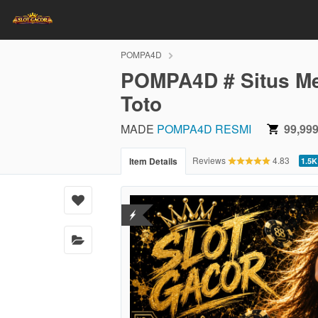
POMPA4D
POMPA4D # Situs Me
Toto
MADE
POMPA4D RESMI
99,99
4.83
Reviews
4.83
Item Details
1.5K
stars