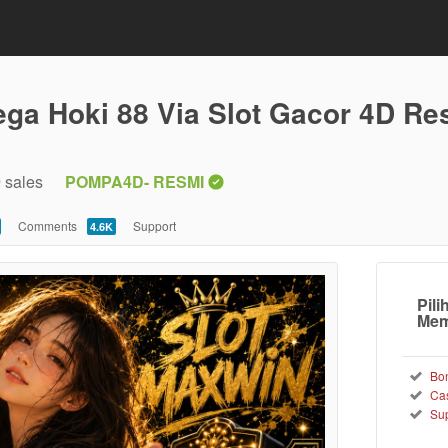
ga Hoki 88 Via Slot Gacor 4D Re
9
sales
POMPA4D- RESMI
Comments
Support
4.6K
Pili
Mem
Me
Bo
Nik
Ca
Su
Ma
men