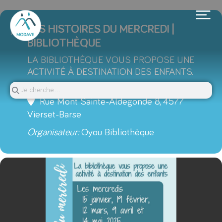
15
LES HISTOIRES DU MERCREDI |
JAN
BIBLIOTHÈQUE
LA BIBLIOTHÈQUE VOUS PROPOSE UNE
ACTIVITÉ À DESTINATION DES ENFANTS.
15 h 00 min - 15 h 45 min
(GMT+01:00)
Rue Mont Sainte-Aldegonde 8, 4577
Vierset-Barse
Organisateur:
Oyou Bibliothèque