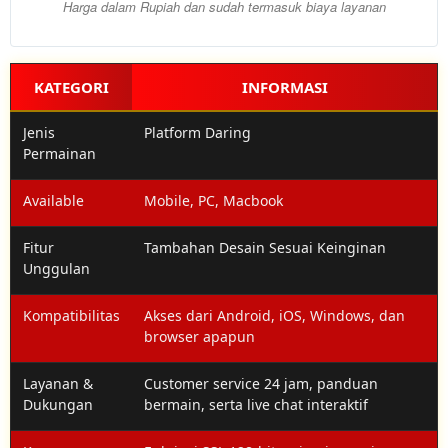
Harga dalam Rupiah dan sudah termasuk biaya layanan
(HK,
SGP,
SDY,
Macau)
KATEGORI
INFORMASI
dengan
bonus
Jenis
Platform Daring
harian
Permainan
dan
cashback
menarik.
Available
Mobile, PC, Macbook
Fitur
Tambahan Desain Sesuai Keinginan
Member
Pilih
Unggulan
VIP
50.000
Rp
Kompatibilitas
Akses dari Android, iOS, Windows, dan
Dapatkan
browser apapun
layanan
prioritas,
Layanan &
Customer service 24 jam, panduan
bonus
Dukungan
bermain, serta live chat interaktif
mingguan,
prediksi