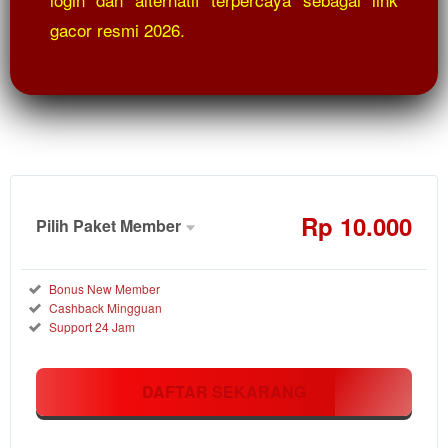
gacor resmi 2026.
Rp
10.000
Pilih Paket Member
Member
Aktif
Reguler
Bonus New Member
Cashback Mingguan
10.000
Rp
Support 24 Jam
Nikmati
semua
DAFTAR SEKARANG
pasaran
toto
resmi