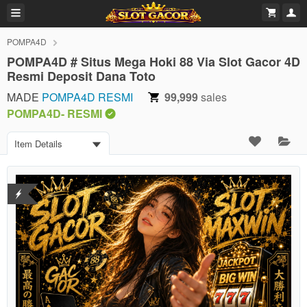
POMPA4D
POMPA4D # Situs Mega Hoki 88 Via Slot Gacor 4D
Resmi Deposit Dana Toto
MADE
POMPA4D RESMI
99,999
sales
POMPA4D- RESMI
Item Details