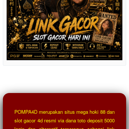
POMPA4D merupakan situs mega hoki 88 dan
slot gacor 4d resmi via dana toto deposit 5000
login dan alternatif terpercaya sebagai link