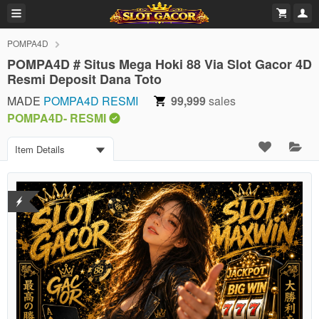
POMPA4D
POMPA4D # Situs Mega Hoki 88 Via Slot Gacor 4D
Resmi Deposit Dana Toto
MADE
POMPA4D RESMI
99,999
sales
POMPA4D- RESMI
Item Details