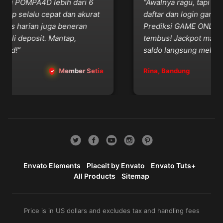
 di POMPA4D lebih dari 6
“Awalnya ragu, tapi ter
l rtp selalu cepat dan akurat
daftar dan login gampa
nus harian juga beneran
Prediksi GAME ONLINE-
kali deposit. Mantap,
tembus! Jackpot maxwi
ed!”
saldo langsung meledak
ta
Member Setia
Rina, Bandung
Envato Elements
Placeit by Envato
Envato Tuts+
All Products
Sitemap
Price is in US dollars and excludes tax and handling fees