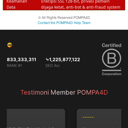
Keamanan
Enkripsi SSL 128-bit, privasi pemain
eksklusif,
Data
dijaga ketat, anti-bot & anti-fraud system
dan
support
© All Rights Reserved POMPA4D
khusus
Contact the POMPA4D Help Team
dari tim
POMPA4D.
833,333,311
⤷1,225,877,122
RANK #1
SEO Xui
Testimoni Member POMPA4D
-----