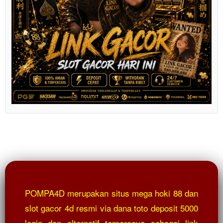
POMPA4D merupakan situs mega hoki 88 dan
slot gacor 4d resmi via dana toto deposit 5000
login dan alternatif terpercaya sebagai link