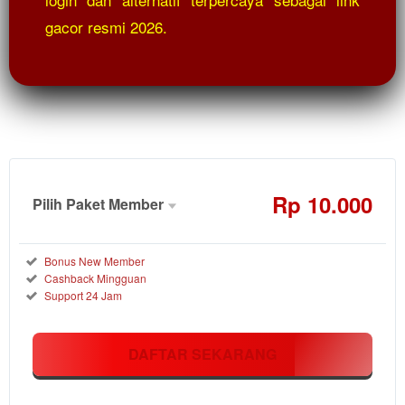
gacor resmi 2026.
Rp
10.000
Pilih Paket Member
Member
Aktif
Reguler
Bonus New Member
Cashback Mingguan
10.000
Rp
Support 24 Jam
Nikmati
semua
DAFTAR SEKARANG
pasaran
toto
resmi