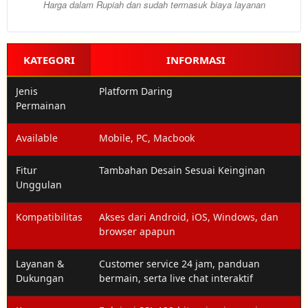
Harga dalam Rupiah dan sudah termasuk biaya layanan
(HK,
SGP,
SDY,
Macau)
KATEGORI
INFORMASI
dengan
bonus
Jenis
Platform Daring
harian
Permainan
dan
cashback
menarik.
Available
Mobile, PC, Macbook
Fitur
Tambahan Desain Sesuai Keinginan
Member
Pilih
Unggulan
VIP
50.000
Rp
Kompatibilitas
Akses dari Android, iOS, Windows, dan
Dapatkan
browser apapun
layanan
prioritas,
Layanan &
Customer service 24 jam, panduan
bonus
Dukungan
bermain, serta live chat interaktif
mingguan,
prediksi