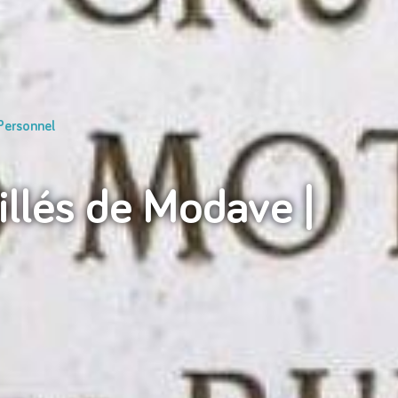
Personnel
llés de Modave |