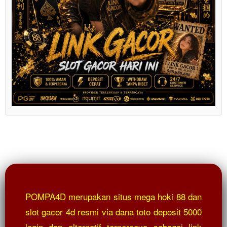
POMPA4D merupakan situs mega hoki 88 dan
slot gacor 4d resmi via dana toto deposit 5000
login dan alternatif terpercaya sebagai link