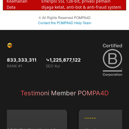
Keamanan
Enkripsi SSL 128-bit, privasi pemain
eksklusif,
Data
dijaga ketat, anti-bot & anti-fraud system
dan
support
© All Rights Reserved POMPA4D
khusus
Contact the POMPA4D Help Team
dari tim
POMPA4D.
833,333,311
⤷1,225,877,122
RANK #1
SEO Xui
Testimoni Member POMPA4D
-----