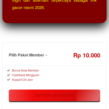
gacor resmi 2026.
Rp
10.000
Pilih Paket Member
Member
Aktif
Reguler
Bonus New Member
Cashback Mingguan
10.000
Rp
Support 24 Jam
Nikmati
semua
DAFTAR SEKARANG
pasaran
toto
resmi