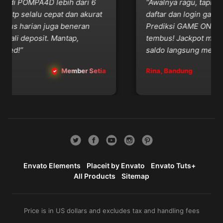
n di POMPA4D lebih dari 6
“Awalnya ragu, tapi te
il rtp selalu cepat dan akurat
daftar dan login gamp
onus harian juga beneran
Prediksi GAME ONLINE
 kali deposit. Mantap,
tembus! Jackpot maxwi
ded!”
saldo langsung meleda
ta
Member Setia
Rina, Bandung
Envato Elements
Placeit by Envato
Envato Tuts+
All Products
Sitemap
Price is in US dollars and excludes tax and handling fees