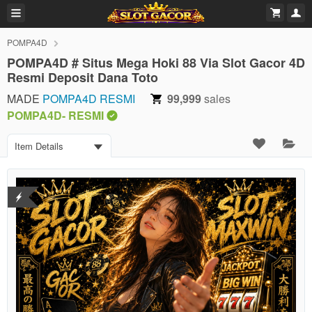
POMPA4D
POMPA4D # Situs Mega Hoki 88 Via Slot Gacor 4D
Resmi Deposit Dana Toto
MADE
POMPA4D RESMI
99,999
sales
POMPA4D- RESMI
Item Details