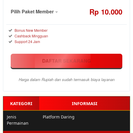
Rp
10.000
Pilih Paket Member
Member
Aktif
Reguler
Bonus New Member
Cashback Mingguan
10.000
Rp
Support 24 Jam
Nikmati
semua
DAFTAR SEKARANG
pasaran
toto
resmi
Harga dalam Rupiah dan sudah termasuk biaya layanan
(HK,
SGP,
SDY,
Macau)
KATEGORI
INFORMASI
dengan
bonus
Jenis
Platform Daring
harian
Permainan
dan
cashback