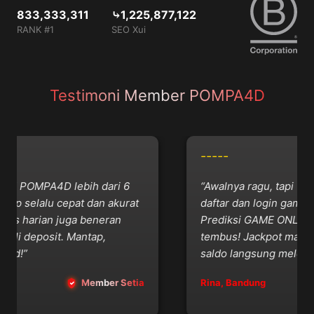
833,333,311
⤷1,225,877,122
RANK #1
SEO Xui
Testimoni Member POMPA4D
-----
 di POMPA4D lebih dari 6
“Awalnya ragu, tapi ter
l rtp selalu cepat dan akurat
daftar dan login gampa
nus harian juga beneran
Prediksi GAME ONLINE-
kali deposit. Mantap,
tembus! Jackpot maxwin
ed!”
saldo langsung meledak
ta
Member Setia
Rina, Bandung