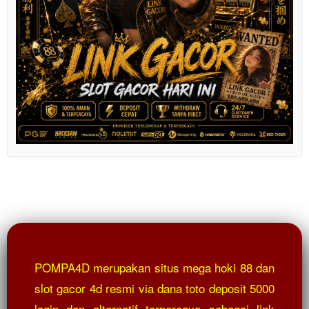
POMPA4D merupakan situs mega hoki 88 dan
slot gacor 4d resmi via dana toto deposit 5000
login dan alternatif terpercaya sebagai link