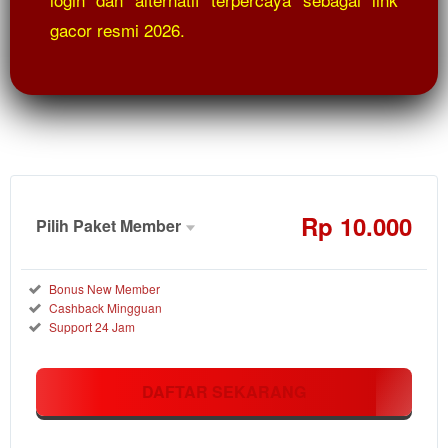
gacor resmi 2026.
Rp
10.000
Pilih Paket Member
Member
Aktif
Reguler
Bonus New Member
Cashback Mingguan
10.000
Rp
Support 24 Jam
Nikmati
semua
DAFTAR SEKARANG
pasaran
toto
resmi