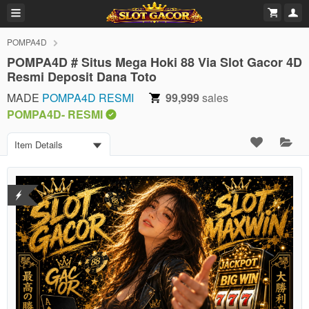
POMPA4D
POMPA4D # Situs Mega Hoki 88 Via Slot Gacor 4D
Resmi Deposit Dana Toto
MADE
POMPA4D RESMI
99,999
sales
POMPA4D- RESMI
Item Details