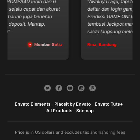
di POMPA4D lebih dari 6
“Awalnya ragu, tapi tern
 rtp selalu cepat dan akurat
daftar dan login gampan
us harian juga beneran
Prediksi GAME ONLINE-n
ali deposit. Mantap,
tembus! Jackpot maxwin 
d!”
saldo langsung meledak 
Member Setia
Rina, Bandung
Envato Elements
Placeit by Envato
Envato Tuts+
All Products
Sitemap
Price is in US dollars and excludes tax and handling fees