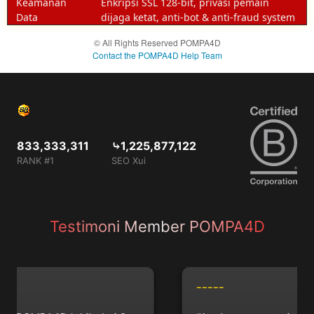
Keamanan
Enkripsi SSL 128-bit, privasi pemain
eksklusif,
Data
dijaga ketat, anti-bot & anti-fraud system
dan
support
© All Rights Reserved POMPA4D
khusus
Contact the POMPA4D Help Team
dari tim
POMPA4D.
833,333,311
⤷1,225,877,122
RANK #1
SEO Xui
Testimoni Member POMPA4D
-----