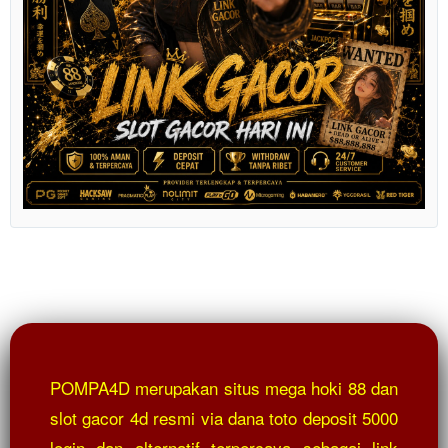
POMPA4D merupakan situs mega hoki 88 dan
slot gacor 4d resmi via dana toto deposit 5000
login dan alternatif terpercaya sebagai link