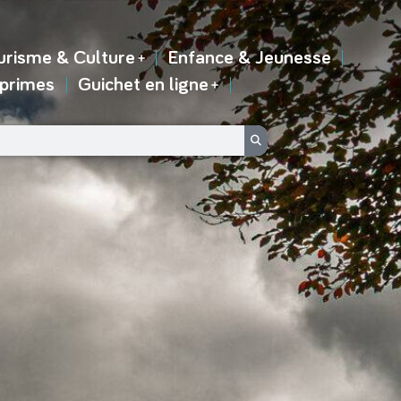
urisme & Culture
Enfance & Jeunesse
 primes
Guichet en ligne