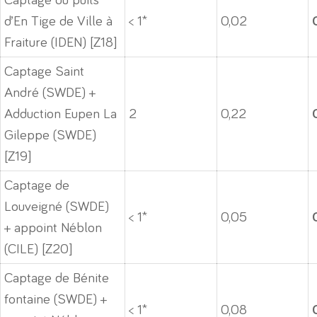
Captage du puits
d’En Tige de Ville à
< 1*
0,02
Fraiture (IDEN) [Z18]
Captage Saint
André (SWDE) +
Adduction Eupen La
2
0,22
Gileppe (SWDE)
[Z19]
Captage de
Louveigné (SWDE)
< 1*
0,05
+ appoint Néblon
(CILE) [Z20]
Captage de Bénite
fontaine (SWDE) +
< 1*
0,08