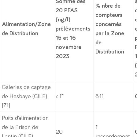
Somme des
% nbre de
20 PFAS
compteurs
(ng/l)
Alimentation/Zone
concernés
prélèvements
de Distribution
par la Zone
15 et 16
de
novembre
Distribution
2023
Galeries de captage
de Hesbaye (CILE)
< 1*
6,11
[Z1]
Puits d’alimentation
de la Prison de
1
20
Lantin (CILE)
raccordement