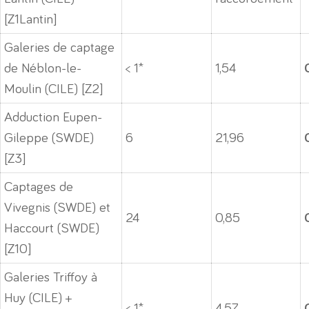
[Z1Lantin]
Galeries de captage
de Néblon-le-
< 1*
1,54
Moulin (CILE) [Z2]
Adduction Eupen-
Gileppe (SWDE)
6
21,96
[Z3]
Captages de
Vivegnis (SWDE) et
24
0,85
Haccourt (SWDE)
[Z10]
Galeries Triffoy à
Huy (CILE) +
< 1*
4,57