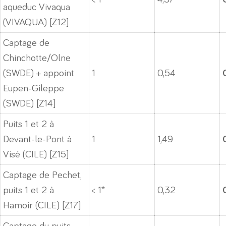
aqueduc Vivaqua
(VIVAQUA) [Z12]
Captage de
Chinchotte/Olne
(SWDE) + appoint
1
0,54
Eupen-Gileppe
(SWDE) [Z14]
Puits 1 et 2 à
Devant-le-Pont à
1
1,49
Visé (CILE) [Z15]
Captage de Pechet,
puits 1 et 2 à
< 1*
0,32
Hamoir (CILE) [Z17]