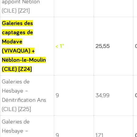
appoint Néblon
(CILE) [Z21]
Galeries des
captages de
Modave
< 1*
25,55
(VIVAQUA) +
Néblon-le-Moulin
(CILE) [Z24]
Galeries de
Hesbaye –
9
34,99
Dénitrification Ans
(CILE) [Z25]
Galeries de
Hesbaye –
9
1,71