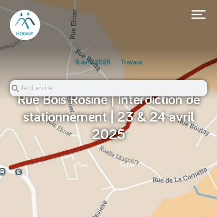
9 avril 2025
Travaux
Rue Bois Rosine | Interdiction de
stationnement | 23 & 24 avril
2025
Prec.
Suivant