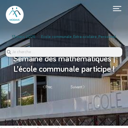
13 mars 2026
Ecole communale
,
Extra-scolaire
,
Personnel
Semaine des mathématiques |
L’école communale participe !
Prec.
Suivant