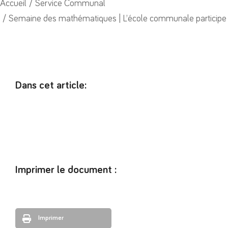
Vous êtes ici :
Accueil
Service Communal
Semaine des mathématiques | L’école communale participe 
Dans cet article:
Imprimer le document :
Imprimer