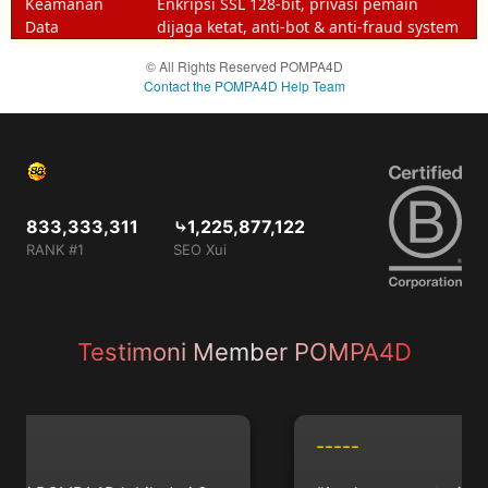
Keamanan
Enkripsi SSL 128-bit, privasi pemain
eksklusif,
Data
dijaga ketat, anti-bot & anti-fraud system
dan
support
© All Rights Reserved POMPA4D
khusus
Contact the POMPA4D Help Team
dari tim
POMPA4D.
833,333,311
⤷1,225,877,122
RANK #1
SEO Xui
Testimoni Member POMPA4D
-----