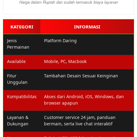
Harga dalam Rupiah dan sudah termasuk biaya layanan
(HK,
SGP,
SDY,
Macau)
KATEGORI
INFORMASI
dengan
bonus
Jenis
Platform Daring
harian
Permainan
dan
cashback
menarik.
Available
Mobile, PC, Macbook
Fitur
Tambahan Desain Sesuai Keinginan
Member
Pilih
Unggulan
VIP
50.000
Rp
Kompatibilitas
Akses dari Android, iOS, Windows, dan
Dapatkan
browser apapun
layanan
prioritas,
Layanan &
Customer service 24 jam, panduan
bonus
Dukungan
bermain, serta live chat interaktif
mingguan,
prediksi