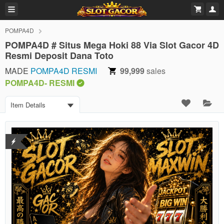
POMPA4D
POMPA4D # Situs Mega Hoki 88 Via Slot Gacor 4D
Resmi Deposit Dana Toto
MADE
POMPA4D RESMI
99,999
sales
POMPA4D- RESMI
Item Details