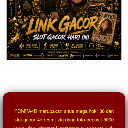
POMPA4D merupakan situs mega hoki 88 dan
slot gacor 4d resmi via dana toto deposit 5000
login dan alternatif terpercaya sebagai link