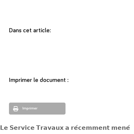
Dans cet article:
Imprimer le document :
Imprimer
𝗟𝗲 𝗦𝗲𝗿𝘃𝗶𝗰𝗲 𝗧𝗿𝗮𝘃𝗮𝘂𝘅 𝗮 𝗿𝗲́𝗰𝗲𝗺𝗺𝗲𝗻𝘁 𝗺𝗲𝗻𝗲́