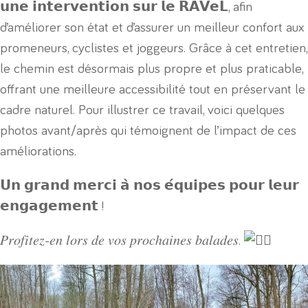
𝘂𝗻𝗲 𝗶𝗻𝘁𝗲𝗿𝘃𝗲𝗻𝘁𝗶𝗼𝗻 𝘀𝘂𝗿 𝗹𝗲 𝗥𝗔𝗩𝗲𝗟, afin
d’améliorer son état et d’assurer un meilleur confort aux
promeneurs, cyclistes et joggeurs. Grâce à cet entretien,
le chemin est désormais plus propre et plus praticable,
offrant une meilleure accessibilité tout en préservant le
cadre naturel. Pour illustrer ce travail, voici quelques
photos avant/après qui témoignent de l’impact de ces
améliorations.
𝗨𝗻 𝗴𝗿𝗮𝗻𝗱 𝗺𝗲𝗿𝗰𝗶 𝗮̀ 𝗻𝗼𝘀 𝗲́𝗾𝘂𝗶𝗽𝗲𝘀 𝗽𝗼𝘂𝗿 𝗹𝗲𝘂𝗿
𝗲𝗻𝗴𝗮𝗴𝗲𝗺𝗲𝗻𝘁 !
𝑃𝑟𝑜𝑓𝑖𝑡𝑒𝑧-𝑒𝑛 𝑙𝑜𝑟𝑠 𝑑𝑒 𝑣𝑜𝑠 𝑝𝑟𝑜𝑐ℎ𝑎𝑖𝑛𝑒𝑠 𝑏𝑎𝑙𝑎𝑑𝑒𝑠.