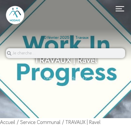
10 février 2025
Travaux
TRAVAUX | Ravel
Prec.
Suivant
Vous êtes ici :
Accueil
Service Communal
TRAVAUX | Ravel