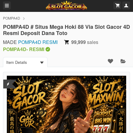
POMPA4D
POMPA4D # Situs Mega Hoki 88 Via Slot Gacor 4D
Resmi Deposit Dana Toto
MADE
POMPA4D RESMI
99,999
sales
POMPA4D- RESMI
Item Details