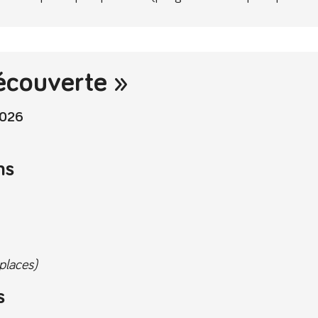
écouverte »
2026
ns
places)
s