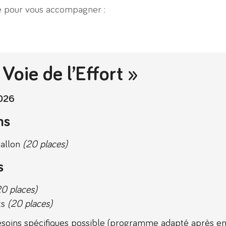
le pour vous accompagner :
 Voie de l’Effort »
2026
ns
ballon
(20 places)
s
20 places)
ts
(20 places)
esoins spécifiques possible (programme adapté après ent