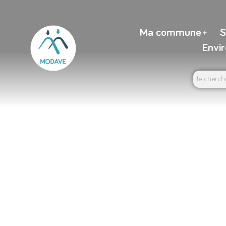
Ma commune
S
Envi